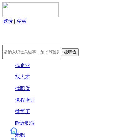
登录
|
注册
找企业
找人才
找职位
课程培训
微简历
附近职位
兼职
首页