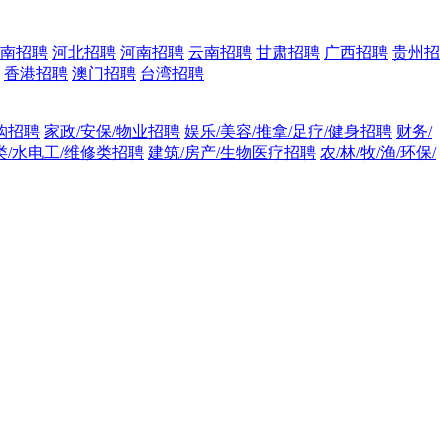
南招聘
河北招聘
河南招聘
云南招聘
甘肃招聘
广西招聘
贵州招
香港招聘
澳门招聘
台湾招聘
采购招聘
家政/安保/物业招聘
娱乐/美容/推拿/足疗/健身招聘
财务/
类/水电工/维修类招聘
建筑/房产/生物医疗招聘
农/林/牧/渔/环保/