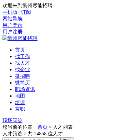
欢迎来到衢州尽能招聘！
手机版
|
订阅
网站导航
用户登录
用户注册
首页
找工作
找人才
找企业
微招聘
微简历
职场资讯
地图
培训
兼职
职场问答
您当前的位置：
首页
>
人才列表
人才筛选
> 共
24858
位人才