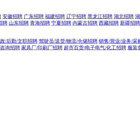
聘
安徽招聘
广东招聘
福建招聘
辽宁招聘
黑龙江招聘
湖北招聘
湖
招聘
山东招聘
青海招聘
宁夏招聘
内蒙古招聘
西藏招聘
新疆招聘
行政/后勤/文职招聘
驾驶员/送货/物流/仓储招聘
销售/营业/业务/
信咨询招聘
家具厂/印刷厂招聘
超市百货/电子电气/化工招聘
服装