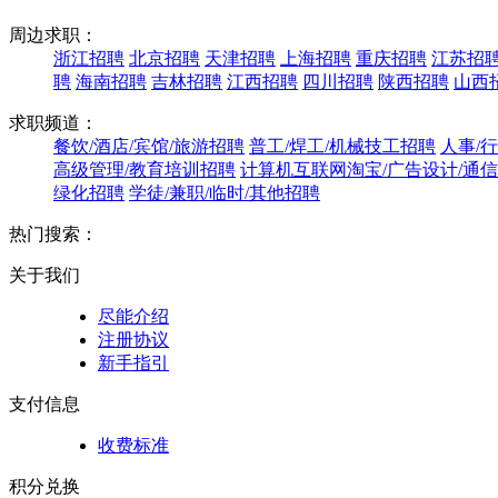
周边求职：
浙江招聘
北京招聘
天津招聘
上海招聘
重庆招聘
江苏招
聘
海南招聘
吉林招聘
江西招聘
四川招聘
陕西招聘
山西
求职频道：
餐饮/酒店/宾馆/旅游招聘
普工/焊工/机械技工招聘
人事/
高级管理/教育培训招聘
计算机互联网淘宝/广告设计/通
绿化招聘
学徒/兼职/临时/其他招聘
热门搜索：
关于我们
尽能介绍
注册协议
新手指引
支付信息
收费标准
积分兑换