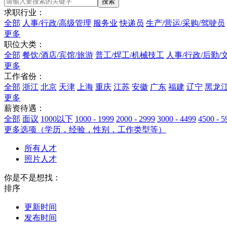
求职行业：
全部
人事/行政/高级管理
服务业
快递员
生产/营运/采购/驾驶员
更多
职位大类：
全部
餐饮/酒店/宾馆/旅游
普工/焊工/机械技工
人事/行政/后勤/
更多
工作省份：
全部
浙江
北京
天津
上海
重庆
江苏
安徽
广东
福建
辽宁
黑龙
更多
薪资待遇：
全部
面议
1000以下
1000 - 1999
2000 - 2999
3000 - 4499
4500 - 5
更多选项
（学历，经验，性别，工作类型等）
所有人才
照片人才
你是不是想找：
排序
更新时间
发布时间