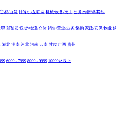
贸易/百货
计算机/互联网
机械/设备/技工
公务员/翻译/其他
文职
驾驶员/送货/物流/仓储
销售/营业/业务/采购
家政/安保/物业
江
湖北
湖南
河北
河南
云南
甘肃
广西
贵州
999
6000 - 7999
8000 - 9999
10000及以上